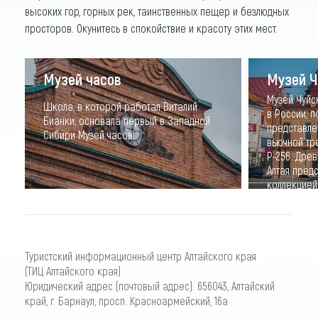
высоких гор, горных рек, таинственных пещер и безлюдных
просторов. Окунитесь в спокойствие и красоту этих мест.
Музей часов
Музей Ч
Музей Чуйс
Школа, в которой работал Виталий
в России, 
Бианки, основала первый в Западной
представле
Сибири Музей часов.
вьючной тр
Р-256. Дре
Алтая пред
коллекцией
основания м
Туристский информационный центр Алтайского края
(ТИЦ Алтайского края)
Юридический адрес (почтовый адрес): 656043, Алтайский
край, г. Барнаул, просп. Красноармейский, 16а