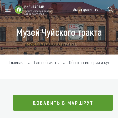
ВИЗИТ
АЛТАЙ
Автотуризм
ru
Туристический портал
Алтайского края
Музей Чуйского тракта
Форум VISIT
Цветение
Медицинский
Алтайская
ALTAI
маральника
форум
зимовка
Туры
Где побывать
Главная
Где побывать
Объекты истории и культур
Чем заняться
Где остановиться
Где поесть
ДОБАВИТЬ В МАРШРУТ
Карта
Новости