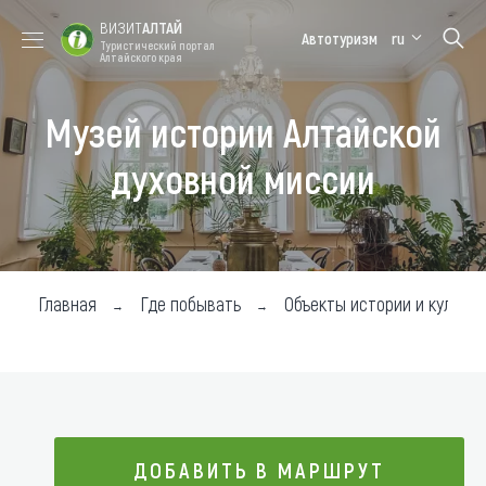
ВИЗИТ
АЛТАЙ
Автотуризм
ru
Туристический портал
Алтайского края
Музей истории Алтайской
Форум VISIT
Цветение
Медицинский
Алтайская
ALTAI
маральника
форум
зимовка
духовной миссии
Туры
Где побывать
Чем заняться
Главная
Где побывать
Объекты истории и культур
Где остановиться
Где поесть
Карта
ДОБАВИТЬ В МАРШРУТ
Новости