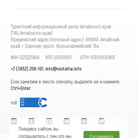
основания м
Туристский информационный центр Алтайского края
(ТИЦ Алтайского края)
Юридический адрес (почтовый адрес): 656043, Алтайский
край, г. Барнаул, просп. Красноармейский, 16а
ИНН 2225223458 КПП 222501001 ОГРН 1212200029612
+7 (3852) 206-101
,
info@visitaltai.info
Если заметили в тексте опечатку, выделите её и нажмите
Ctrl+Enter
null
Пользуясь сайтом, вы
соглашаетесь с тем, что мы
Соглашаюсь