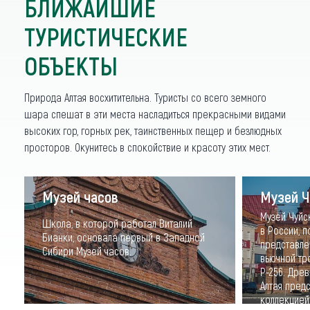
БЛИЖАЙШИЕ
ТУРИСТИЧЕСКИЕ
ОБЪЕКТЫ
Природа Алтая восхитительна. Туристы со всего земного
шара спешат в эти места насладиться прекрасными видами
высоких гор, горных рек, таинственных пещер и безлюдных
просторов. Окунитесь в спокойствие и красоту этих мест.
Музей часов
Музей Ч
Музей Чуйс
Школа, в которой работал Виталий
в России, 
Бианки, основала первый в Западной
представле
Сибири Музей часов.
вьючной тр
Р-256. Дре
Алтая пред
коллекцией