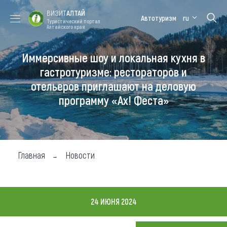
ВИЗИТ
АЛТАЙ
Автотуризм
ru
Туристический портал
Алтайского края
Иммерсивные шоу и локальная кухня в
Форум VISIT
Цветение
Медицинский
Алтайская
ALTAI
маральника
форум
зимовка
гастротуризме: рестораторов и
отельеров приглашают на деловую
Туры
программу «Ах! Феста»
Где побывать
Чем заняться
Где остановиться
Главная
Новости
Где поесть
Карта
24 ИЮНЯ 2024
Новости