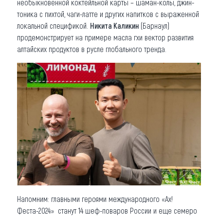
необыкновенной коктейльной карты – шаман-колы, джин-
тоника с пихтой, чаги-латте и других напитков с выраженной
локальной спецификой.
Никита Каликин
(Барнаул)
продемонстрирует на примере масла гхи вектор развития
алтайских продуктов в русле глобального тренда.
Напомним: главными героями международного «Ах!
Феста-2024» станут 14 шеф-поваров России и еще семеро