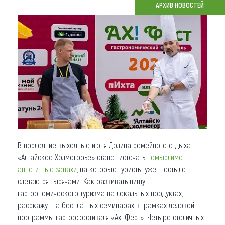
АРХИВ НОВОСТЕЙ
Что привезти (сувениры)
О регионе
Коллекция впечатлений
Другие рубрики
В последние выходные июня Долина семейного отдыха
«Алтайское Холмогорье» станет источать
немыслимо
аппетитные запахи
, на которые туристы уже шесть лет
слетаются тысячами. Как развивать нишу
гастрономического туризма на локальных продуктах,
расскажут на бесплатных семинарах в рамках деловой
программы гастрофестиваля «Ах! Фест». Четыре столичных