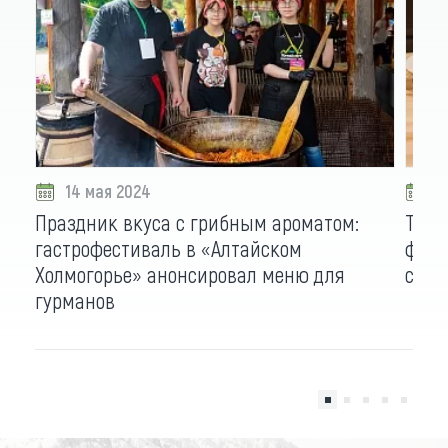
14 мая 2024
2
Праздник вкуса с грибным ароматом:
Темо
гастрофестиваль в «Алтайском
фест
Холмогорье» анонсировал меню для
стан
гурманов