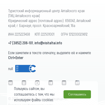
Туристский информационный центр Алтайского края
(ТИЦ Алтайского края)
Юридический адрес (почтовый адрес): 656043, Алтайский
край, г. Барнаул, просп. Красноармейский, 16а
ИНН 2225223458 КПП 222501001 ОГРН 1212200029612
+7 (3852) 206-101
,
info@visitaltai.info
Если заметили в тексте опечатку, выделите её и нажмите
Ctrl+Enter
null
Пользуясь сайтом, вы
соглашаетесь с тем, что мы
Соглашаюсь
© 2026 «visitaltai» Все права защищены.
используем файлы cookies.