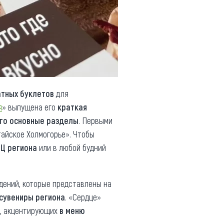
атных буклетов
для
я
» выпущена его
краткая
го основные разделы
. Первыми
айское Холмогорье». Чтобы
ИЦ региона
или в любой будний
дений, которые представлены на
сувениры региона
. «Сердце»
х, акцентирующих
в меню