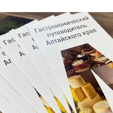
та
О регионе
ости
Общая информация
Как добраться
привезти (сувениры)
Люди, прославившие Ал
Карты и буклеты