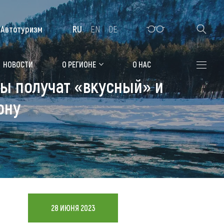
Автотуризм
RU
EN
DE
Алтайская зимовка
НОВОСТИ
О РЕГИОНЕ
О НАС
ты получат «вкусный» и
Где остановиться
ону
Санатории
Гостиницы, отели
Коттеджи, базы
Сельские усадьбы
Мотели, придорожные отели
28 ИЮНЯ 2023