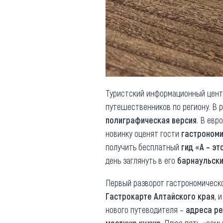
Обращения граждан
Противодействие коррупции
Туристский информационный цент
путешественников по региону. В р
полиграфическая версия
. В евр
новинку оценят гости
гастрономи
получить бесплатный
гид «А – эт
день заглянуть в его
барнаульски
Первый разворот гастрономическо
Гастрокарте Алтайского края
, 
нового путеводителя –
адреса р