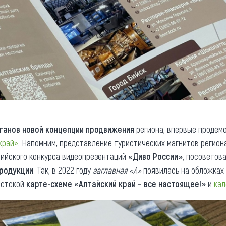
ганов новой концепции продвижения
региона, впервые продем
край»
. Напомним, представление туристических магнитов регион
ийского конкурса видеопрезентаций
«Диво России»
, посоветов
продукции
. Так, в 2022 году
заглавная «А»
появилась на обложках
ристской
карте-схеме «Алтайский край – все настоящее!»
и
кал