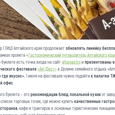
р (
ТИЦ
) Алтайского края продолжает
обновлять линейку беспл
амках проекта «
Гастрономический путеводитель Алтайского кра
о-буклете есть точка входа на сайт
altaigastro
и
презентованы е
ческого фестиваля
«Ах! Фест»
в Долине семейного отдыха «Алт
о где вкусно»
, 1 июля на фестивале нужно подойти
к палатке Т
й офис
.
го буклета – это
рекомендации блюд локальной кухни
от заве
и список торговых точек, где можно купить
качественные гастро
есторанов
, кафе и трактиров в основных туристических локация