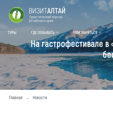
ВИЗИТ
АЛТАЙ
Туристический портал
Алтайского края
Форум VISIT ALTAI
Цвет
ТУРЫ
ГДЕ ПОБЫВАТЬ
ЧЕМ ЗАНЯТЬСЯ
На гастрофестивале в 
Туры
Где
бе
Объек
Объек
Объек
Топ т
Для м
Главная
Новости