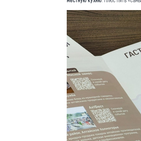
местную кухню
. Плюс пять «самы