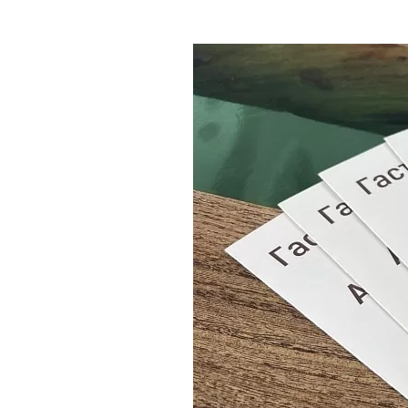
Где поесть
Кар
Нов
Рестораны
Кафе
Что 
Придорожные кафе
Другие рубрики
О нас
Реестр туроператоров
Алтайского края
Реестр туристических
агентств Алтайского края