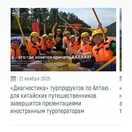
21 ноября 2025
2
«Диагностика» турпродуктов по Алтаю
«Бол
для китайских путешественников
немн
завершится презентациями
заве
иностранным туроператорам
туро