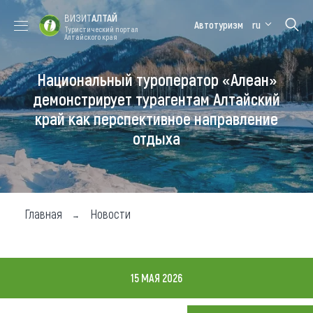
ВИЗИТ
АЛТАЙ
Автотуризм
ru
Туристический портал
Алтайского края
Национальный туроператор «Алеан»
Форум VISIT
Цветение
Медицинский
Алтайская
ALTAI
маральника
форум
зимовка
демонстрирует турагентам Алтайский
край как перспективное направление
Туры
отдыха
Где побывать
Чем заняться
Где остановиться
Главная
Новости
Где поесть
Карта
15 МАЯ 2026
Новости