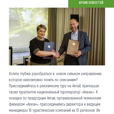
АРХИВ НОВОСТЕЙ
Что привезти (сувениры)
О регионе
Коллекция впечатлений
Другие рубрики
Хотите глубже разобраться в: новом сильном направлении,
которое невозможно понять по описаниям?
Присоединяйтесь к рекламному туру на Алтай, приглашал
своих турагентов национальный туроператор «Алеан». К
поездке по предгорьям Алтая, организованной тюменским
филиалом «Алеан», присоединились директора и ведущие
менеджеры 16 туристических компаний из 13 регионов. Их