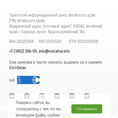
Туристский информационный центр Алтайского края
(ТИЦ Алтайского края)
Юридический адрес (почтовый адрес): 656043, Алтайский
край, г. Барнаул, просп. Красноармейский, 16а
ИНН 2225223458 КПП 222501001 ОГРН 1212200029612
+7 (3852) 206-101
,
info@visitaltai.info
Если заметили в тексте опечатку, выделите её и нажмите
Ctrl+Enter
null
Пользуясь сайтом, вы
соглашаетесь с тем, что мы
Соглашаюсь
© 2026 «visitaltai» Все права защищены.
используем файлы cookies.