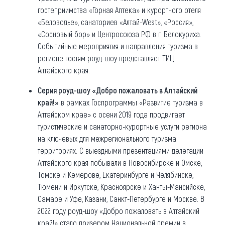
гостеприимства «Горная Аптека» и курортного отеля
«Беловодье», санаториев «Алтай-West», «Россия»,
«Сосновый бор» и Центросоюза РФ в г. Белокуриха.
Событийные мероприятия и направления туризма в
регионе гостям роуд-шоу представляет ТИЦ
Алтайского края.
Серия роуд-шоу «Добро пожаловать в Алтайский
край!»
в рамках Госпрограммы «Развитие туризма в
Алтайском крае» с осени 2019 года продвигает
туристические и санаторно-курортные услуги региона
на ключевых для межрегионального туризма
территориях. С выездными презентациями делегации
Алтайского края побывали в Новосибирске и Омске,
Томске и Кемерове, Екатеринбурге и Челябинске,
Тюмени и Иркутске, Красноярске и Ханты-Мансийске,
Самаре и Уфе, Казани, Санкт-Петербурге и Москве. В
2022 году роуд-шоу «Добро пожаловать в Алтайский
край!» стало призером Национальной премии в