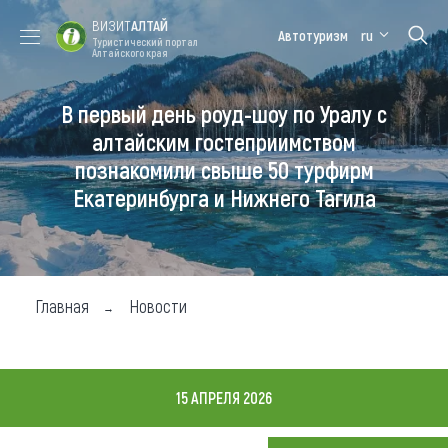
ВИЗИТ
АЛТАЙ
Автотуризм
ru
Туристический портал
Алтайского края
В первый день роуд-шоу по Уралу с
Форум VISIT
Цветение
Медицинский
Алтайская
ALTAI
маральника
форум
зимовка
алтайским гостеприимством
познакомили свыше 50 турфирм
Туры
Екатеринбурга и Нижнего Тагила
Где побывать
Чем заняться
Где остановиться
Главная
Новости
Где поесть
Карта
15 АПРЕЛЯ 2026
Новости