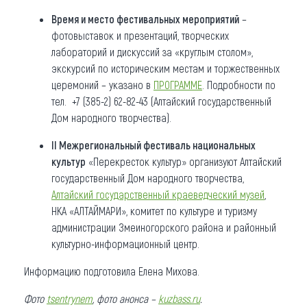
Время и место фестивальных мероприятий
–
фотовыставок и презентаций, творческих
лабораторий и дискуссий за «круглым столом»,
экскурсий по историческим местам и торжественных
церемоний – указано в
ПРОГРАММЕ
. Подробности по
тел. +7 (385-2) 62-82-43 (Алтайский государственный
Дом народного творчества).
II Межрегиональный фестиваль национальных
культур
«Перекресток культур» организуют Алтайский
государственный Дом народного творчества,
Алтайский государственный краеведческий музей
,
НКА «АЛТАЙМАРИ», комитет по культуре и туризму
администрации Змеиногорского района и районный
культурно-информационный центр.
Информацию подготовила Елена Михова.
Фото
tsentrynem
, фото анонса –
kuzbass.ru
.