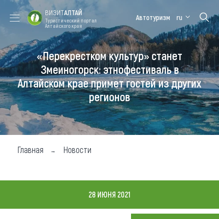
ВИЗИТ
АЛТАЙ
Автотуризм
ru
Туристический портал
Алтайского края
«Перекрестком культур» станет
Форум VISIT
Цветение
Медицинский
Алтайская
ALTAI
маральника
форум
зимовка
Змеиногорск: этнофестиваль в
Алтайском крае примет гостей из других
Туры
регионов
Где побывать
Чем заняться
Где остановиться
Главная
Новости
Где поесть
Карта
28 ИЮНЯ 2021
Новости