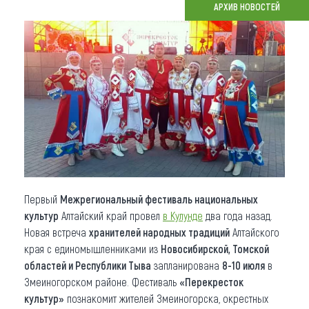
АРХИВ НОВОСТЕЙ
Что привезти (сувениры)
О регионе
Коллекция впечатлений
Другие рубрики
Первый
Межрегиональный фестиваль национальных
культур
Алтайский край провел
в Кулунде
два года назад.
Новая встреча
хранителей народных традиций
Алтайского
края с единомышленниками из
Новосибирской, Томской
областей и Республики Тыва
запланирована
8-10 июля
в
Змеиногорском районе. Фестиваль
«Перекресток
культур»
познакомит жителей Змеиногорска, окрестных