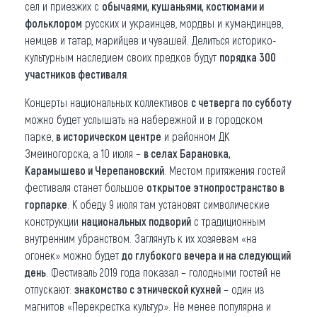
сел и приезжих с
обычаями, кушаньями, костюмами и
фольклором
русских и украинцев, мордвы и кумандинцев,
немцев и татар, марийцев и чувашей. Делиться историко-
культурным наследием своих предков будут
порядка 300
участников фестиваля
.
Концерты национальных коллективов
с четверга по субботу
можно будет услышать на набережной и в городском
парке,
в историческом центре
и районном ДК
Змеиногорска, а 10 июля –
в селах Барановка,
Карамышево и Черепановский
. Местом притяжения гостей
фестиваля станет большое
открытое этнопространство в
горпарке
. К обеду 9 июля там установят символические
конструкции
национальных подворий
с традиционным
внутренним убранством. Заглянуть к их хозяевам «на
огонек» можно будет
до глубокого вечера и на следующий
день
. Фестиваль 2019 года показал – голодными гостей не
отпускают:
знакомство с этнической кухней
– один из
магнитов «Перекрестка культур». Не менее популярна и