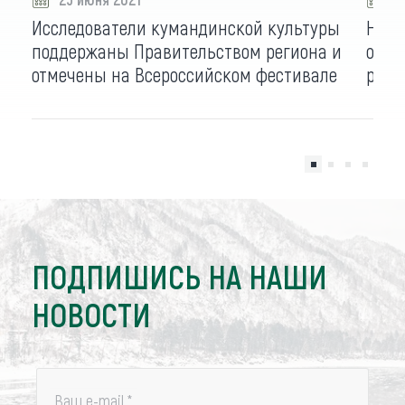
Исследователи кумандинской культуры
Наро
поддержаны Правительством региона и
отпр
отмечены на Всероссийском фестивале
реме
ПОДПИШИСЬ НА НАШИ
НОВОСТИ
Ваш e-mail
*