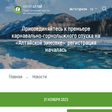
ВИЗИТ
АЛТАЙ
Автотуризм
ru
Туристический портал
Алтайского края
Присоединяйтесь к премьере
Форум VISIT
Цветение
Медицинский
Алтайская
ALTAI
маральника
форум
зимовка
карнавально-горнолыжного спуска на
«Алтайской зимовке»: регистрация
Туры
началась
Где побывать
Чем заняться
Где остановиться
Главная
Новости
Где поесть
Карта
21 НОЯБРЯ 2023
Новости