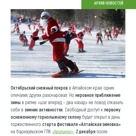
АРХИВ НОВОСТЕЙ
Что привезти (сувениры)
О регионе
Коллекция впечатлений
Другие рубрики
Октябрьский снежный покров
в Алтайском крае одних
опечалил, других разочаровал. Но
неровное приближение
зимы
в ритме «шаг вперед – два назад» не повод отказать
себе в
зимних активностях
. Свободный доступ к
первому
оснеженному горнолыжному склону
будет открыт в день
торжественного
старта фестиваля «Алтайская зимовка»
на барнаульском ГЛК
«Авальман»
.
2 декабря
после