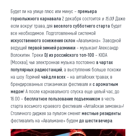
Будет ли на улице плюс или минус –
премьера
горнолыжного карнавала
2 декабря состоится
в 15.00
! Даже
если вокруг трава, для
веселого субботнего старта
будет
все необходимое. Подготовленный системой
искусственного оснежения склон
«Авальмана». Заводной
ведущий
первой зимней разминки
– музыкант Александр
Волокитин. Треки
DJ из российского топ-100
– KIIDA
(Москва), чья электронная музыка постоянно
в чартах
популярных радиостанций
, а выступления больше похожи
на шоу. Горячий
чай для всех
– на алтайских травах, в
брендированных стаканчиках фестиваля и
с ароматным
медом
! А после карнавального спуска еще целый час, до
16.00 –
бесплатное пользование подъемником
в честь
старта восьмого краевого фестиваля «Алтайская зимовка»!
Столичного диджея за пультом сменят
местные резиденты
:
фестивалить на «Авальмане» будем
до шести вечера
.