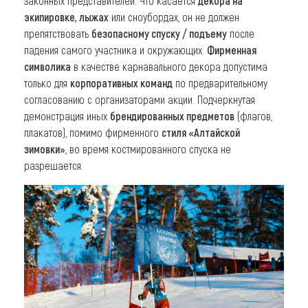
законных представителей. Что касается
декора на
экипировке, лыжах
или сноубордах, он не должен
препятствовать
безопасному спуску / подъему
после
падения самого участника и окружающих.
Фирменная
символика
в качестве карнавального декора допустима
только для
корпоративных команд
по предварительному
согласованию с организаторами акции. Подчеркнутая
демонстрация иных
брендированных предметов
(флагов,
плакатов), помимо фирменного
стиля «Алтайской
зимовки»
, во время костмированного спуска не
разрешается.