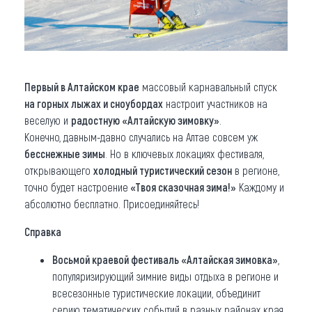
Первый в Алтайском крае
массовый карнавальный спуск
на горных лыжах и сноубордах
настроит участников на
веселую и
радостную «Алтайскую зимовку»
.
Конечно, давным-давно случались на Алтае совсем уж
бесснежные зимы
. Но в ключевых локациях фестиваля,
открывающего
холодный туристический сезон
в регионе,
точно будет настроение
«Твоя сказочная зима!»
Каждому и
абсолютно бесплатно. Присоединяйтесь!
Справка
Восьмой краевой фестиваль «Алтайская зимовка»
,
популяризирующий зимние виды отдыха в регионе и
всесезонные туристические локации, объединит
серию тематических событий в разных районах края.