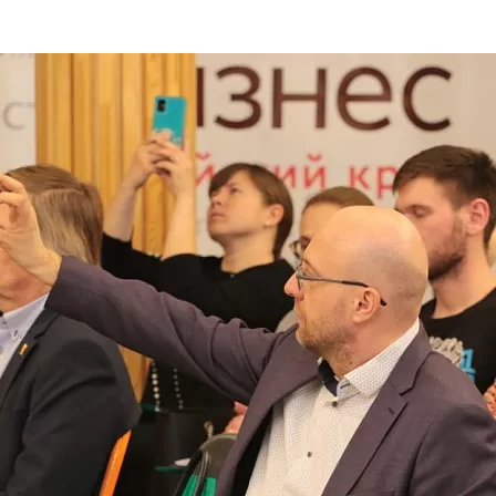
та
О регионе
ости
Общая информация
Как добраться
привезти (сувениры)
Люди, прославившие Ал
Карты и буклеты