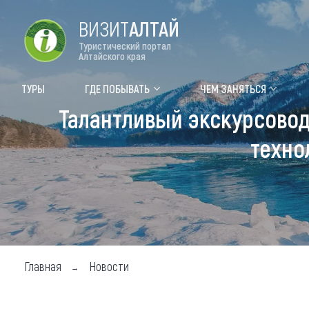
ВИЗИТ
АЛТАЙ
Туристический портал
Алтайского края
Форум VISIT ALTAI
Цвет
ТУРЫ
ГДЕ ПОБЫВАТЬ
ЧЕМ ЗАНЯТЬСЯ
Талантливый экскурсовод 
Туры
Где
техно
Объек
Объек
Объек
Топ т
Для м
Главная
Новости