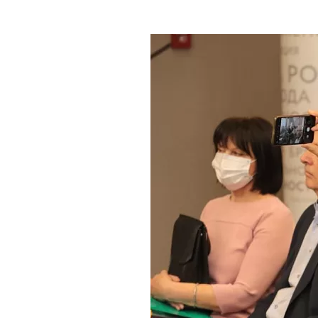
Где поесть
Кар
Нов
Рестораны
Кафе
Что 
Придорожные кафе
Другие рубрики
О нас
Реестр туроператоров
Алтайского края
Реестр туристических
агентств Алтайского края