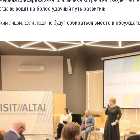
о»
Ирина Слесарева
заметила: личные встречи на Съезде – это н
егда
выводит на более удачный путь развития
:
ским лицом. Если люди не будут
собираться вместе и обсуждат