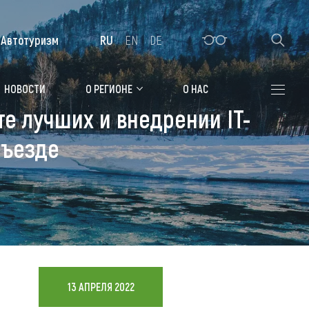
Автотуризм
RU
EN
DE
Алтайская зимовка
НОВОСТИ
О РЕГИОНЕ
О НАС
те лучших и внедрении IT-
Где остановиться
Съезде
Санатории
Гостиницы, отели
Коттеджи, базы
Сельские усадьбы
Мотели, придорожные отели
13 АПРЕЛЯ 2022