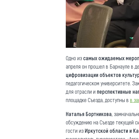
Обращения граждан
Противодействие коррупции
Одно из
самых ожидаемых мероп
апреля он прошел в Барнауле в де
цифровизации объектов культу
педагогическом университете. З
для отрасли и
перспективные на
площадке Съезда, доступны в
в з
Наталья Бортникова
, замначальн
обсуждению на Съезде текущей с
гости из
Иркутской области и К