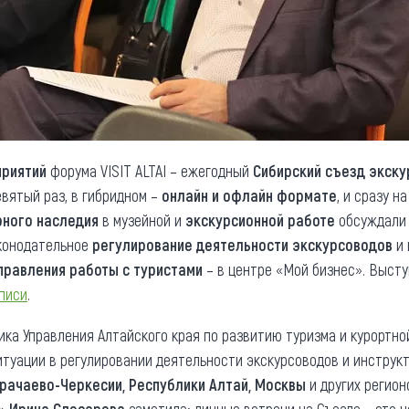
риятий
форума VISIT ALTAI – ежегодный
Сибирский съезд экску
вятый раз, в гибридном –
онлайн и офлайн формате
, и сразу 
рного наследия
в музейной и
экскурсионной работе
обсуждали 
аконодательное
регулирование деятельности экскурсоводов
и 
правления работы с туристами
– в центре «Мой бизнес». Высту
аписи
.
ика Управления Алтайского края по развитию туризма и курортно
итуации в регулировании деятельности экскурсоводов и инстру
арачаево-Черкесии, Республики Алтай, Москвы
и других регион