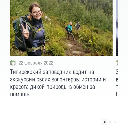
22 февраля 2022
2
Тигирекский заповедник водит на
Запо
экскурсии своих волонтеров: истории и
вдво
красота дикой природы в обмен за
терр
помощь
Прав