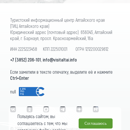
Туристский информационный центр Алтайского края
(ТИЦ Алтайского края)
Юридический адрес (почтовый адрес): 656043, Алтайский
край, г. Барнаул, просп. Красноармейский, 16а
ИНН 2225223458 КПП 222501001 ОГРН 1212200029612
+7 (3852) 206-101
,
info@visitaltai.info
Если заметили в тексте опечатку, выделите её и нажмите
Ctrl+Enter
null
Пользуясь сайтом, вы
соглашаетесь с тем, что мы
Соглашаюсь
© 2026 «visitaltai» Все права защищены.