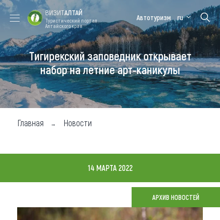
ВИЗИТ
АЛТАЙ
Автотуризм
ru
Туристический портал
Алтайского края
Тигирекский заповедник открывает
Форум VISIT
Цветение
Медицинский
Алтайская
ALTAI
маральника
форум
зимовка
набор на летние арт-каникулы
Туры
Где побывать
Главная
Новости
Чем заняться
Где остановиться
14 МАРТА 2022
Где поесть
Карта
АРХИВ НОВОСТЕЙ
Новости