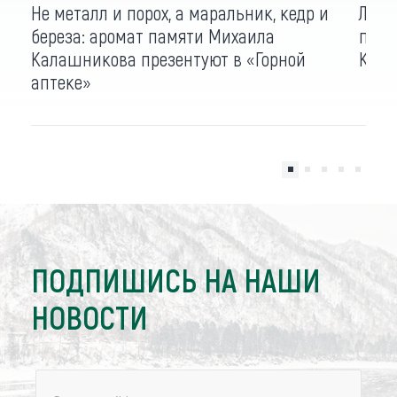
Не металл и порох, а маральник, кедр и
Леге
береза: аромат памяти Михаила
подк
Калашникова презентуют в «Горной
Креп
аптеке»
ПОДПИШИСЬ НА НАШИ
НОВОСТИ