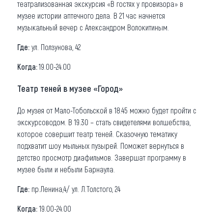
театрализованная экскурсия «В гостях у провизора» в
музее истории аптечного дела. В 21 час начнется
музыкальный вечер с Александром Волокитиным.
Где:
ул. Ползунова, 42
Когда:
19.00-24.00
Театр теней в музее «Город»
До музея от Мало-Тобольской в 18.45 можно будет пройти с
экскурсоводом. В 19.30 – стать свидетелями волшебства,
которое совершит театр теней. Сказочную тематику
подхватит шоу мыльных пузырей. Поможет вернуться в
детство просмотр диафильмов. Завершат программу в
музее были и небыли Барнаула.
Где:
пр.Ленина,4/ ул. Л.Толстого, 24
Когда:
19.00-24.00