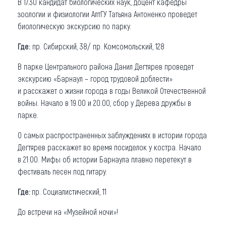
В 17.30 кандидат биологических наук, доцент кафедры
зоологии и физиологии АлтГУ Татьяна Антоненко проведет
биологическую экскурсию по парку.
Где:
пр. Сибирский, 38/ пр. Комсомольский, 128
В парке Центрального района Данил Дегтярев проведет
экскурсию «Барнаул – город трудовой доблести»
и расскажет о жизни города в годы Великой Отечественной
войны. Начало в 19.00 и 20.00, сбор у Дерева дружбы в
парке.
О самых распространенных заблуждениях в истории города
Дегтярев расскажет во время посиделок у костра. Начало
в 21:00. Мифы об истории Барнаула плавно перетекут в
фестиваль песен под гитару.
Где:
пр. Социалистический, 11
До встречи на «Музейной ночи»!