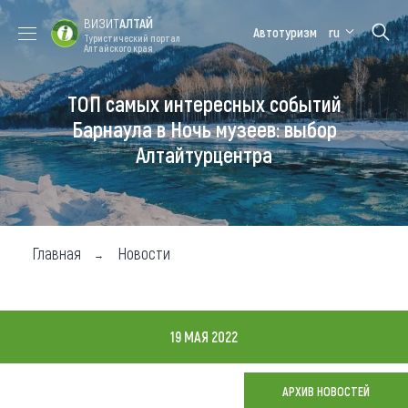
ВИЗИТ
АЛТАЙ
Автотуризм
ru
Туристический портал
Алтайского края
ТОП самых интересных событий
Форум VISIT
Цветение
Медицинский
Алтайская
ALTAI
маральника
форум
зимовка
Барнаула в Ночь музеев: выбор
Алтайтурцентра
Туры
Где побывать
Чем заняться
Главная
Новости
Где остановиться
Где поесть
19 МАЯ 2022
Карта
АРХИВ НОВОСТЕЙ
Новости