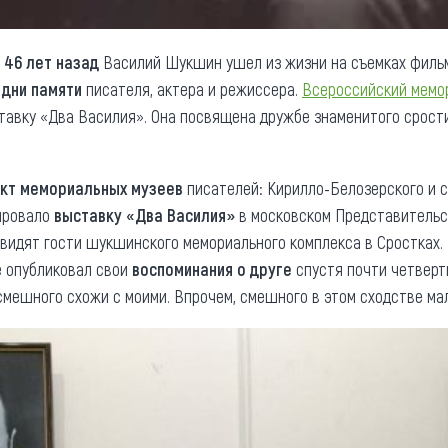
е
46 лет назад
Василий Шукшин ушел из жизни на съемках фильма
т
дни памяти
писателя, актера и режиссера.
Всероссийский мемор
ставку «Два Василия». Она посвящена дружбе знаменитого срос
кт мемориальных музеев
писателей: Кирилло-Белозерского и с
ировало
выставку «Два Василия»
в московском Представительс
 увидят гости шукшинского мемориального комплекса в Сростках
е опубликовал свои
воспоминания о друге
спустя почти четверт
смешного схожи с моими. Впрочем, смешного в этом сходстве ма