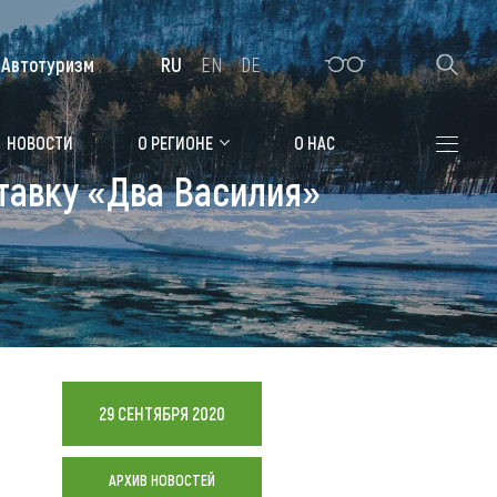
Автотуризм
RU
EN
DE
Алтайская зимовка
НОВОСТИ
О РЕГИОНЕ
О НАС
тавку «Два Василия»
Где остановиться
Санатории
Гостиницы, отели
Коттеджи, базы
Сельские усадьбы
29 СЕНТЯБРЯ 2020
Мотели, придорожные отели
АРХИВ НОВОСТЕЙ