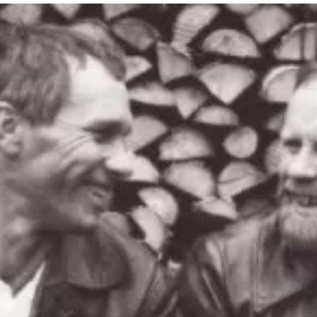
та
О регионе
ости
Общая информация
Как добраться
привезти (сувениры)
Люди, прославившие Ал
Карты и буклеты