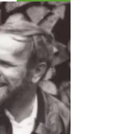
Коллекция впечатлений
Блог путешественника
Видеогалерея
тай
Фотогалерея