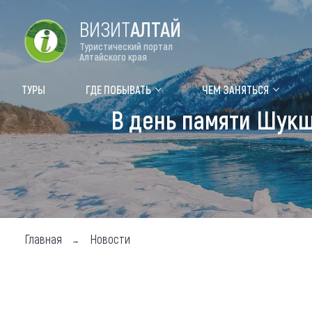
ВИЗИТ
АЛТАЙ
Туристический портал
Алтайского края
Форум VISIT ALTAI
Цвет
ТУРЫ
ГДЕ ПОБЫВАТЬ
ЧЕМ ЗАНЯТЬСЯ
В день памяти Шукш
Туры
Где
Объек
Объек
Объек
Главная
Новости
Топ т
Для м