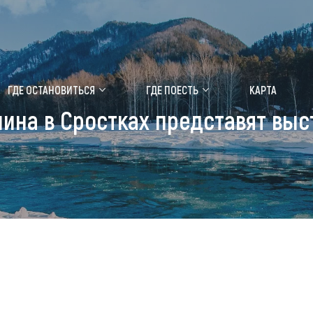
ение маральника
Медицинский форум
ГДЕ ОСТАНОВИТЬСЯ
ГДЕ ПОЕСТЬ
КАРТА
ина в Сростках представят выс
 побывать
Чем заняться
ты природы
Календарь событий
ты истории и культуры
Аудиогид
ты развлечений
Мой маршрут
уристических мест
аломобильных граждан