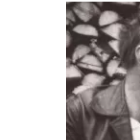
Где поесть
Кар
Нов
Рестораны
Кафе
Что 
Придорожные кафе
Другие рубрики
О нас
Реестр туроператоров
Алтайского края
Реестр туристических
агентств Алтайского края