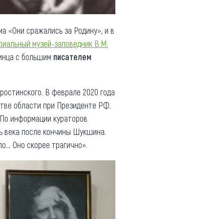
 «Они сражались за Родину», и в
иальный музей-заповедник В.М.
тинца с большим
писателем
ростинского. В феврале 2020 года
тве области при Президенте РФ.
. По информации кураторов
ь века после кончины Шукшина.
ло… Оно скорее трагично».