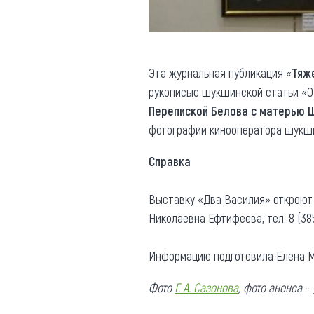
Эта журнальная публикация «
Тяж
рукописью шукшинской статьи «О 
П
ерепиской Белова с матерью 
фотографии кинооператора шукши
Справка
Выставку «Два Василия» откроют 2 
Николаевна Ефтифеева, тел. 8 (385
Информацию подготовила Елена М
Фото
Г. А. Сазонова
, фото анонса –