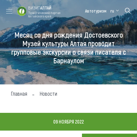
ВИЗИТ
АЛТАЙ
Автотуризм
ru
Туристический портал
Алтайского края
Месяц со дня рождения Достоевского
Форум VISIT
Цветение
Медицинский
Алтайская
ALTAI
маральника
форум
зимовка
Музей культуры Алтая проводит
групповые экскурсии о связи писателя с
Туры
Барнаулом
Где побывать
Чем заняться
Где остановиться
Главная
Новости
Где поесть
Карта
09 НОЯБРЯ 2022
Новости