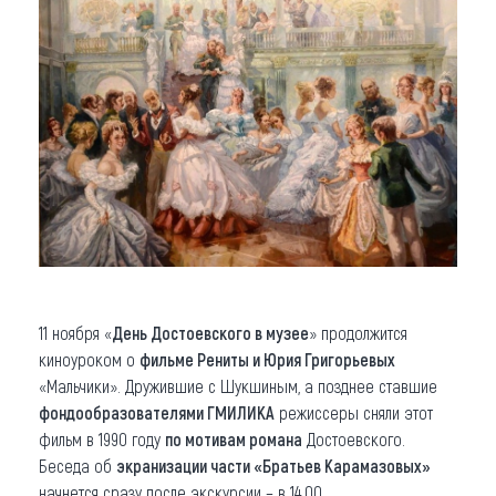
11 ноября «
День Достоевского в музее
» продолжится
киноуроком о
фильме Рениты и Юрия Григорьевых
«Мальчики». Дружившие с Шукшиным, а позднее ставшие
фондообразователями ГМИЛИКА
режиссеры сняли этот
фильм в 1990 году
по мотивам романа
Достоевского.
Беседа об
экранизации части «Братьев Карамазовых»
начнется сразу после экскурсии – в 14.00.