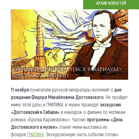
АРХИВ НОВОСТЕЙ
Что привезти (сувениры)
О регионе
Коллекция впечатлений
Другие рубрики
11 ноября
почитатели русской литературы вспомнят о
дне
рождения
Федора Михайловича Достоевского
. Не пройдет
мимо этой даты и ГМИЛИКА: в музее проведут
экскурсию
«Достоевский в Сибири»
и киноурок о фильме по мотивам
романа «Братья Карамазовы». Частью
программы «День
Достоевского в музее»
станет мини-выставка из
фондов
ГМИЛИКА
. Экскурсионную часть события готовы