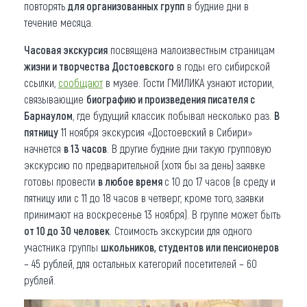
повторять
для организованных групп
в будние дни в
течение месяца.
Часовая экскурсия
посвящена малоизвестным страницам
жизни и творчества Достоевского
в годы его сибирской
ссылки,
сообщают
в музее. Гости ГМИЛИКА узнают истории,
связывающие
биографию и произведения писателя с
Барнаулом
, где будущий классик побывал несколько раз.
В
пятницу
11 ноября экскурсия «Достоевский в Сибири»
начнется
в 13 часов
. В другие будние дни такую групповую
экскурсию по предварительной (хотя бы за день) заявке
готовы провести
в любое время
с 10 до 17 часов (в среду и
пятницу или с 11 до 18 часов в четверг, кроме того, заявки
принимают на воскресенье 13 ноября). В группе может быть
от 10 до 30 человек
. Стоимость экскурсии для одного
участника группы
школьников, студентов или пенсионеров
– 45 рублей, для остальных категорий посетителей – 60
рублей.