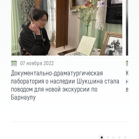
07 ноября 2022
1
Документально-драматургическая
Юбил
лаборатория о наследии Шукшина стала
ново
поводом для новой экскурсии по
выст
Барнаулу