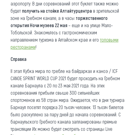
аэропорту. В дни соревнований этот буклет также можно
будет
получить на стойке Алтайтурцентра
в зрительской
зоне на Гребном канале, а в часы
торжественного
открытия Ночи музеев 22 мая
– еще и на улице Мало-
Тобольской. Знакомьтесь с гастрономическим
направлением туризма в Алтайском крае и его
топовыми
ресторанами
!
Справка
II этап Кубка мира по гребле на байдарках и каноэ / ICF
CANOE SPRINT WORLD CUP 2021 будет проходить на Гребном
канале Барнаула с 20 по 23 мая 2021 года. На этих
соревнования прибыли свыше 300 сильнейших
спортсменов из 58 стран мира. Ожидается, что в дни турнира
Барнаул посетят порядка 20 тысяч человек: 13 тысяч билетов
было раскуплено за пару дней до начала соревнований. С
барнаульского Гребного канала запланированы прямые
трансляции Их можно будет смотреть со страницы Live