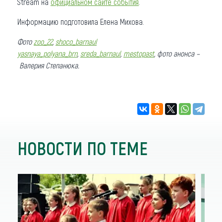
Stream на
официальном сайте события
.
Информацию подготовила Елена Михова.
Фото
zoo_22
,
shoco_barnaul
yasnaya_polyana_brn
,
sreda_barnaul
,
mestopast
, фото анонса –
Валерия Степанюка.
НОВОСТИ ПО ТЕМЕ