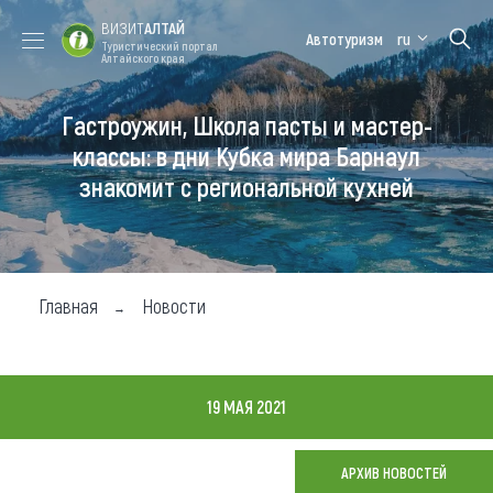
ВИЗИТ
АЛТАЙ
Автотуризм
ru
Туристический портал
Алтайского края
Гастроужин, Школа пасты и мастер-
Форум VISIT
Цветение
Медицинский
Алтайская
ALTAI
маральника
форум
зимовка
классы: в дни Кубка мира Барнаул
знакомит с региональной кухней
Туры
Где побывать
Чем заняться
Главная
Новости
Где остановиться
Где поесть
19 МАЯ 2021
Карта
АРХИВ НОВОСТЕЙ
Новости