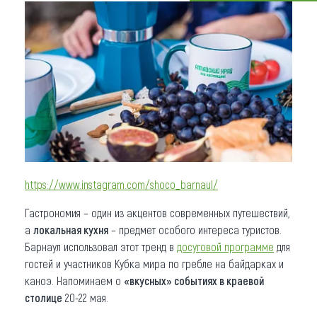
Что привезти (сувениры)
О регионе
Коллекция впечатлений
Другие рубрики
https://www.instagram.com/shoco_barnaul/
Гастрономия – один из акцентов современных путешествий,
а
локальная кухня
– предмет особого интереса туристов.
Барнаул использовал этот тренд в
досуговой программе
для
гостей и участников Кубка мира по гребле на байдарках и
каноэ. Напоминаем о
«вкусных» событиях в краевой
столице
20-22 мая.