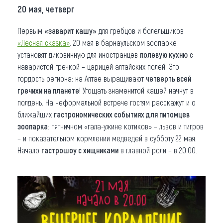
20 мая, четверг
Первым
«заварит кашу»
для гребцов и болельщиков
«Лесная сказка»
. 20 мая в барнаульском зоопарке
установят диковинную для иностранцев
полевую кухню
с
наваристой гречкой – царицей алтайских полей. Это
гордость региона: на Алтае выращивают
четверть всей
гречихи на планете
! Угощать знаменитой кашей начнут в
полдень. На неформальной встрече гостям расскажут и о
ближайших
гастрономических событиях для питомцев
зоопарка
: пятничном «гала-ужине котиков» – львов и тигров
– и показательном кормлении медведей в субботу 22 мая.
Начало
гастрошоу с хищниками
в главной роли – в 20.00.