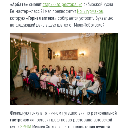
«Арбате»
сменит
старинная ресторация
сибирской кухни.
Ее мастер-класс 21 мая предвосхитит
Ночь гурманов
,
которую
«Горная аптека»
собирается устроить буквально
на следующий день в двух шагах от Мало-Тобольской.
Финишную точку в пятничном путешествии по
региональной
гастрономии
поставит шеф-повар ресторана авторской
кухни
SREDA
Михаил Хмелинин. Его
презентация лучшей