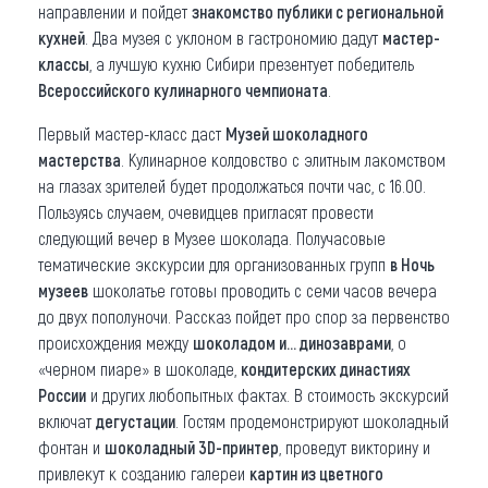
направлении и пойдет
знакомство публики с региональной
кухней
. Два музея с уклоном в гастрономию дадут
мастер-
классы
, а лучшую кухню Сибири презентует победитель
Всероссийского кулинарного чемпионата
.
Первый мастер-класс даст
Музей шоколадного
мастерства
. Кулинарное колдовство с элитным лакомством
на глазах зрителей будет продолжаться почти час, с 16.00.
Пользуясь случаем, очевидцев пригласят провести
следующий вечер в Музее шоколада. Получасовые
тематические экскурсии для организованных групп
в Ночь
музеев
шоколатье готовы проводить с семи часов вечера
до двух пополуночи. Рассказ пойдет про спор за первенство
происхождения между
шоколадом и… динозаврами
, о
«черном пиаре» в шоколаде,
кондитерских династиях
России
и других любопытных фактах. В стоимость экскурсий
включат
дегустации
. Гостям продемонстрируют шоколадный
фонтан и
шоколадный 3D-принтер
, проведут викторину и
привлекут к созданию галереи
картин из цветного