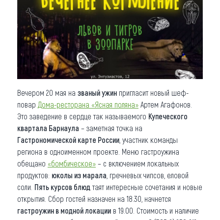
Вечером 20 мая на
званый ужин
пригласит новый шеф-
повар
Дома-ресторана «Ясная поляна»
Артем Агафонов.
Это заведение в сердце так называемого
Купеческого
квартала Барнаула
– заметная точка на
Гастрономической карте России
, участник команды
региона в одноименном проекте. Меню гастроужина
обещано
«бомбическое»
– с включением локальных
продуктов:
юколы из марала
, гречневых чипсов, еловой
соли.
Пять курсов блюд
таят интересные сочетания и новые
открытия. Сбор гостей назначен на 18.30, начнется
гастроужин в модной локации
в 19.00. Стоимость и наличие