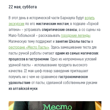
22 мая, суббота
В этот день в исторической части Барнаула будут
водить
экскурсии
по его
мистическим местам
, в подвале «Горной
аптеки» – устраивать
спиритические сеансы
, а со сцены на
Мало-Тобольской – рассказывать
городские легенды
.
Магическую тему поддержит и
занятие Школы пасты
в
ресторане «Место Пасты»
. Здесь замешивание теста для
пасты ручной работы считают
одним из самых магических
процессов в гастрономии
. Одно из непременных условий
удачной пасты – использование продукта высокого
качества. 22 мая шеф-повар заведения приглашает
получить ни с чем не сравнимое
гастрономическое
удовольствие
от пасты, сделанной собственными руками
из алтайской муки
.