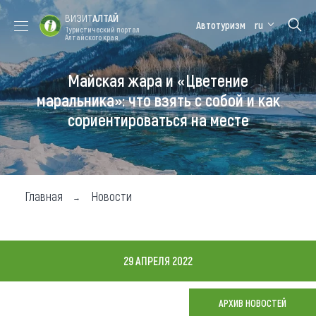
ВИЗИТ
АЛТАЙ
Автотуризм
ru
Туристический портал
Алтайского края
Майская жара и «Цветение
Форум VISIT
Цветение
Медицинский
Алтайская
ALTAI
маральника
форум
зимовка
маральника»: что взять с собой и как
сориентироваться на месте
Туры
Где побывать
Чем заняться
Главная
Новости
Где остановиться
Где поесть
29 АПРЕЛЯ 2022
Карта
АРХИВ НОВОСТЕЙ
Новости