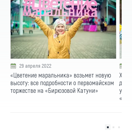
29 апреля 2022
2
«Цветение маральника» возьмет новую
Хоро
высоту: все подробности о первомайском
дегу
торжестве на «Бирюзовой Катуни»
удал
«Цве