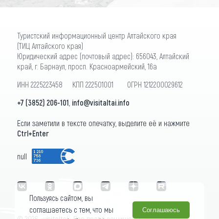
Туристский информационный центр Алтайского края
(ТИЦ Алтайского края)
Юридический адрес (почтовый адрес): 656043, Алтайский
край, г. Барнаул, просп. Красноармейский, 16а
ИНН 2225223458 КПП 222501001 ОГРН 1212200029612
+7 (3852) 206-101
,
info@visitaltai.info
Если заметили в тексте опечатку, выделите её и нажмите
Ctrl+Enter
null
Пользуясь сайтом, вы
соглашаетесь с тем, что мы
Соглашаюсь
© 2026 «visitaltai» Все права защищены.