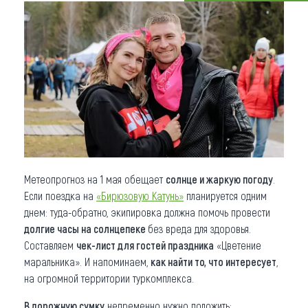
Что привезти (сувениры)
О регионе
Коллекция впечатлений
Другие рубрики
Метеопрогноз на 1 мая обещает
солнце и жаркую погоду
.
Если поездка на
«Бирюзовую Катунь»
планируется одним
днем: туда-обратно, экипировка должна помочь провести
долгие часы на солнцепеке
без вреда для здоровья.
Составляем
чек-лист для гостей праздника
«Цветение
маральника». И напоминаем,
как найти то, что интересует
,
на огромной территории туркомплекса.
В дорожную сумку
непременно нужно положить: