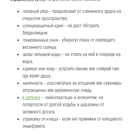
головной убор
– предохранит от солнечного удара на
открытом пространстве,
солнцезащитный крем
– не даст обгореть
бледнолицым,
тонированные очки
– уберегут глаза от слепящего
весеннего солнца,
запас питьевой воды
– не стоять за ней в очереди на
жаре,
каремат или плед
– устроить пикник или солярий там,
где велит душа,
наличность
– рассчитаться за угощения или сувениры,
аттракционы или деревенскую снедь,
в аптечке
–
лейкопластырь и антисептик
: на
потертости от долгой ходьбы и царапины от
активного досуга,
страховку от клеща
– если нет прививки от клещевого
энцефалита.