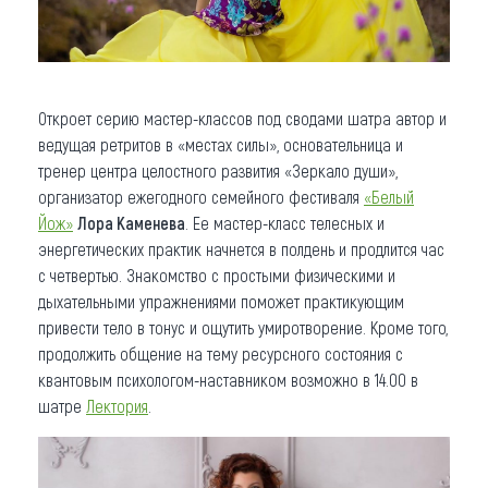
Откроет серию мастер-классов под сводами шатра автор и
ведущая ретритов в «местах силы», основательница и
тренер центра целостного развития «Зеркало души»,
организатор ежегодного семейного фестиваля
«Белый
Йож»
Лора Каменева
. Ее мастер-класс телесных и
энергетических практик начнется в полдень и продлится час
с четвертью. Знакомство с простыми физическими и
дыхательными упражнениями поможет практикующим
привести тело в тонус и ощутить умиротворение. Кроме того,
продолжить общение на тему ресурсного состояния с
квантовым психологом-наставником возможно в 14.00 в
шатре
Лектория
.