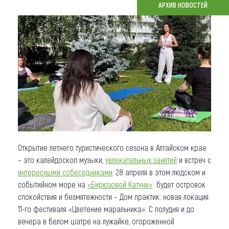
АРХИВ НОВОСТЕЙ
Что привезти (сувениры)
О регионе
Коллекция впечатлений
Другие рубрики
Открытие летнего туристического сезона в Алтайском крае
– это калейдоскоп музыки,
увлекательных занятий
и встреч с
интересными собеседниками
. 28 апреля в этом людском и
событийном море на
«Бирюзовой Катуни»
будет островок
спокойствия и безмятежности – Дом практик: новая локация
11-го фестиваля «Цветение маральника». С полудня и до
вечера в белом шатре на лужайке, огороженной