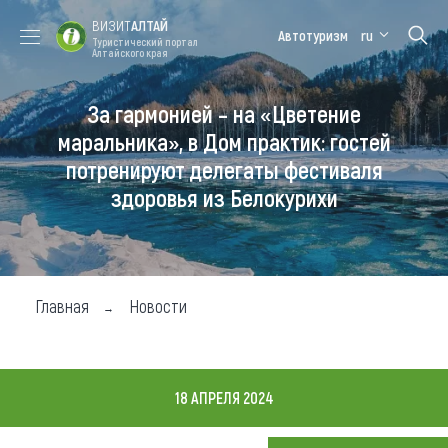
ВИЗИТ
АЛТАЙ
Автотуризм
ru
Туристический портал
Алтайского края
За гармонией – на «Цветение
Форум VISIT
Цветение
Медицинский
Алтайская
ALTAI
маральника
форум
зимовка
маральника», в Дом практик: гостей
потренируют делегаты фестиваля
Туры
здоровья из Белокурихи
Где побывать
Чем заняться
Где остановиться
Главная
Новости
Где поесть
Карта
18 АПРЕЛЯ 2024
Новости