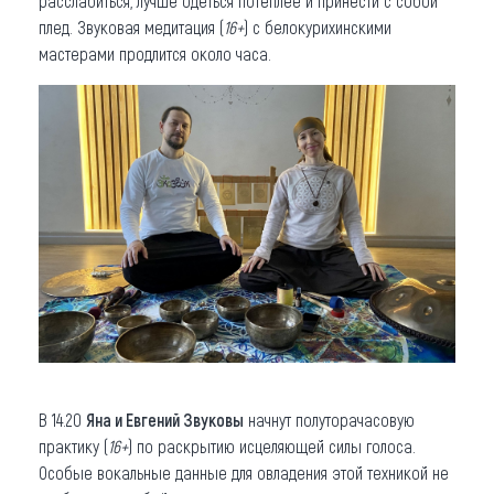
расслабиться, лучше одеться потеплее и принести с собой
плед. Звуковая медитация (
16+
) с белокурихинскими
мастерами продлится около часа.
В 14.20
Яна и Евгений Звуковы
начнут полуторачасовую
практику (
16+
) по раскрытию исцеляющей силы голоса.
Особые вокальные данные для овладения этой техникой не