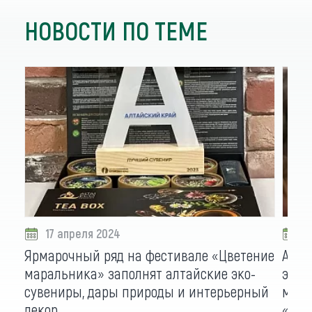
НОВОСТИ ПО ТЕМЕ
17 апреля 2024
1
Ярмарочный ряд на фестивале «Цветение
Алта
маральника» заполнят алтайские эко-
энер
сувениры, дары природы и интерьерный
мист
декор
«Цве