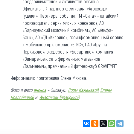
предпринимателей и активистов региона.
Официальный партнер фестиваля: «Агрохолдинг
Гудвилл». Партнеры события: ТМ «Сила» - алтайский
производитель серии мясных консервов, АО
«Барнаульский молочный комбинат», АО «Альфа-
Банк», АО «ТД «Киприно», геоинформационный сервис
и мобильное приложение «2ГИС», ПАО «Группа
Черкизово», экодеревня «Басаргино», компания
«Зимаречье», сеть фирменных магазинов
«Тальменыч», премиальный фитнес-клуб GRAVITYFIT.
Информацию подготовила Елена Михова.
Фото и фото
анонса
– Экозвук,
Лоры Каменевой
,
Елены
.
Новосёловой
и
Анастасии Тарабриной