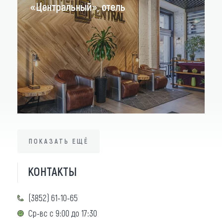
«Центральный», отель
ПОКАЗАТЬ ЕЩЁ
ПОКАЗАТЬ ЕЩЁ
Ресторан-
КОНТАКТЫ
Дом-
Ресторация
пивоварня
ресторан
«Горная
«Бирдок»
(3852) 61-10-65
«Ясная
аптека»
Поляна»
Ср-вс с 9:00 до 17:30